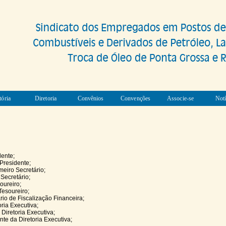
tória
Diretoria
Convênios
Convenções
Associe-se
Notí